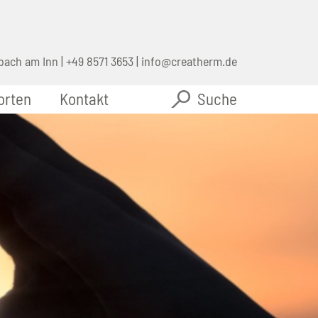
bach am Inn |
+49 8571 3653
|
info@creatherm.de
orten
Kontakt
Suche