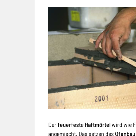
Der
feuerfest
e
Haftmörtel
wird wie
F
angemischt. Das setzen des
Ofenbau