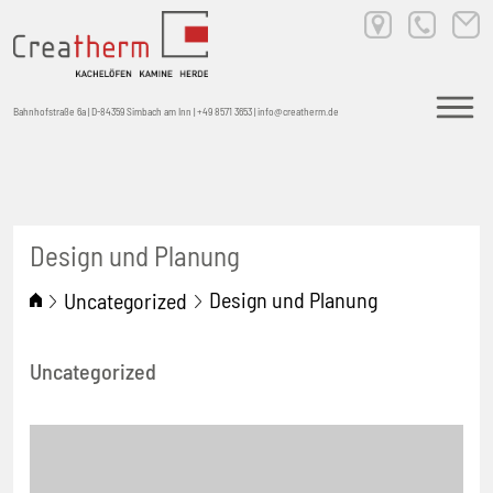
Skip
to
content
Bahnhofstraße 6a | D-84359 Simbach am Inn |
+49 8571 3653
|
info@creatherm.de
Design und Planung
Design und Planung
Uncategorized
Uncategorized